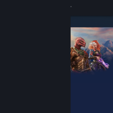
Sign in
Gedung
Komuniti
Tentang
Sokongan
Ubah bahasa
Dapatkan Steam Mobile App
Lihat laman web desktop