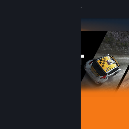
Login
Toko
Komunitas
Tentang
Bantuan
Ubah bahasa
Dapatkan Aplikasi Seluler Steam
Lihat situs web desktop