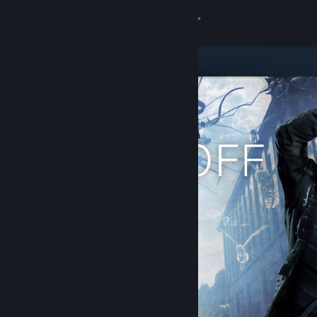
Увійти
Крамниця
Спільнота
Інформація
Підтримка
Змінити мову
Завантажити мобільний застосунок Steam
Переглянути повну версію