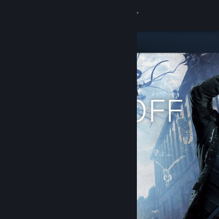
Logga in
Butik
Gemenskap
Om
Support
Byt språk
Skaffa Steams mobilapp
Se skrivbordswebbplats