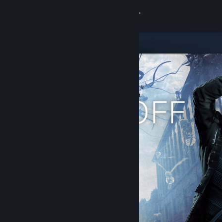
Вписване
Магазин
Общност
Относно
Поддръжка
Смяна на езика
Сдобийте се с мобилното Steam приложение
Преглед на сайта за настолни компютри