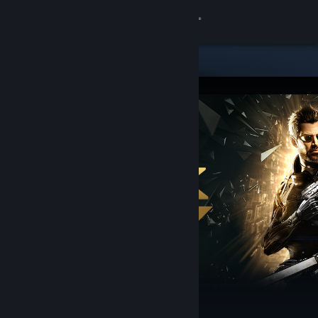
Login
Toko
Komunitas
Tentang
Bantuan
Ubah bahasa
Dapatkan Aplikasi Seluler Steam
Lihat situs web desktop