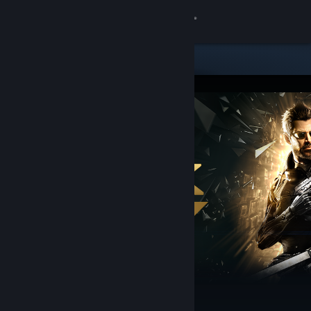
Inloggen
Winkel
Community
Over
Ondersteuning
Taal wijzigen
Download de mobiele Steam-app
Desktopwebsite weergeven