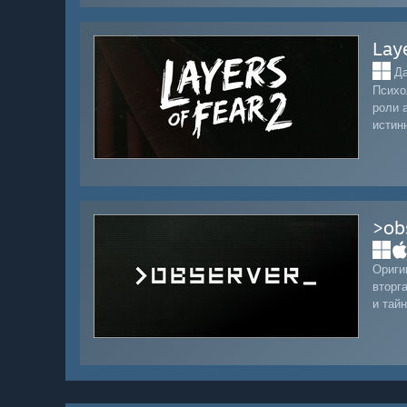
Lay
Да
Психо
роли 
истин
>ob
Ориги
вторг
и тай