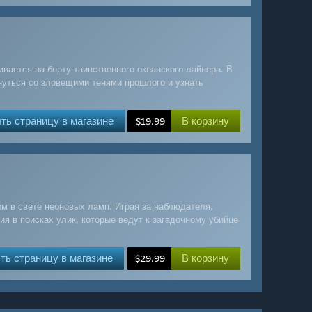
ивается на борту таинственного океанского лайнера. В
нуться со зловещими тенями прошлого и узнать
ть страницу в магазине
В корзину
$19.99
м в свете неоновых ламп. Играя за наблюдателя,
ия в поисках улик, которые ведут к загадочному убийце
ть страницу в магазине
В корзину
$29.99