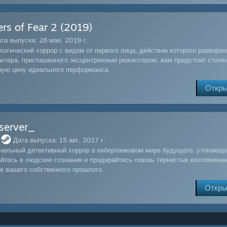
ers of Fear 2 (2019)
та выпуска: 28 мая. 2019 г.
логический хоррор с видом от первого лица, действие которого разворач
актера, приглашенного эксцентричным режиссером, вам предстоит столк
ную цену идеального перформанса.
Откры
server_
Дата выпуска: 15 авг. 2017 г.
нальный детективный хоррор в киберпанковом мире будущего, утопающе
айтесь в людские сознания и продирайтесь сквозь тернистые воспоминан
не вашего собственного прошлого.
Откры