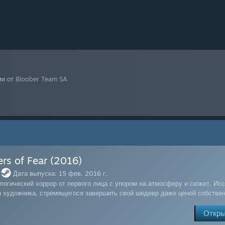
и от Bloober Team SA
ers of Fear (2016)
Дата выпуска: 15 фев. 2016 г.
логический хоррор от первого лица с упором на атмосферу и сюжет. Ис
и художника, стремящегося завершить свой шедевр даже ценой собствен
Откры