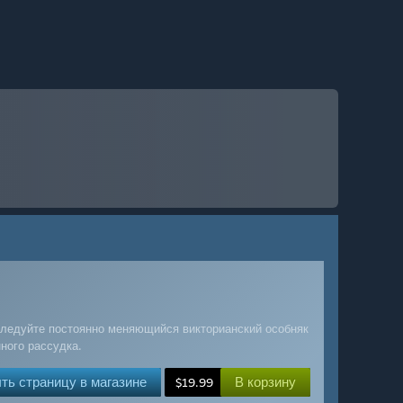
следуйте постоянно меняющийся викторианский особняк
ного рассудка.
ть страницу в магазине
В корзину
$19.99