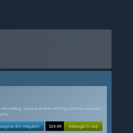
torytelling. Explore an ever-shifting Victorian mansion
nity.
 pagina din magazin
Adaugă în coș
$19.99