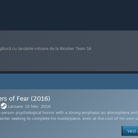
ătură cu lansările viitoare de la Bloober Team SA
ers of Fear (2016)
Lansare: 15 febr. 2016
t-person psychological horror with a strong emphasis on atmosphere and s
ainter seeking to complete his masterpiece, even at the cost of his own sa
Vezi