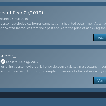
ers of Fear 2 (2019)
nsare: 28 mai 2019
t‑person psychological horror game set on a haunted ocean liner. As an 
nt twisted memories from your past and learn the price of achieving th
Vezi
server_
Lansare: 15 aug. 2017
iginal first‑person cyberpunk horror detective tale set in a decaying, n
or clues, you will sift through corrupted memories to track down a myste
Vezi