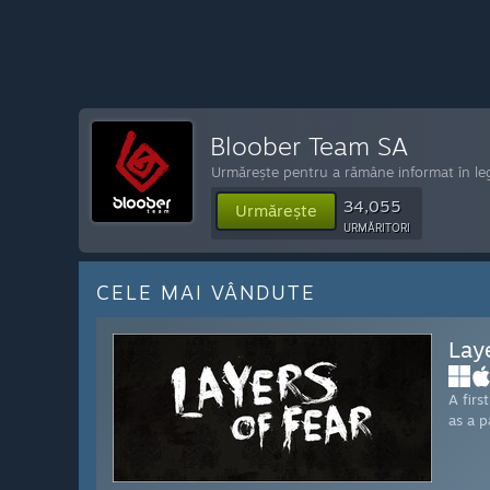
Bloober Team SA
Urmărește pentru a rămâne informat în leg
34,055
Urmărește
URMĂRITORI
CELE MAI VÂNDUTE
Lay
A firs
as a p