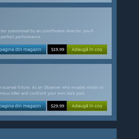
actor summoned by an unorthodox director, you’ll
e perfect performance.
 pagina din magazin
Adaugă în coș
$19.99
eon‑scarred future. As an Observer who invades minds to
rious killer and confront your own dark past.
 pagina din magazin
Adaugă în coș
$29.99