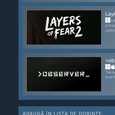
Lay
La
A firs
confro
>ob
The or
hunt f
ADAUGĂ ÎN LISTA DE DORINȚE