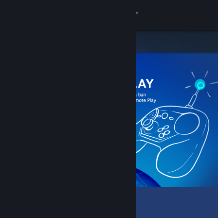
Đăng nhập
Cửa hàng
Cộng đồng
Thông tin
Hỗ trợ
Thay đổi ngôn ngữ
Cài ứng dụng Steam di động
Xem web cho desktop