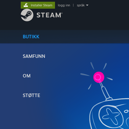
Installer Steam
logg inn
|
språk
BUTIKK
SAMFUNN
OM
STØTTE