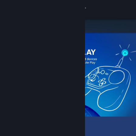
Login
Toko
Komunitas
Tentang
Bantuan
Ubah bahasa
Dapatkan Aplikasi Seluler Steam
Lihat situs web desktop