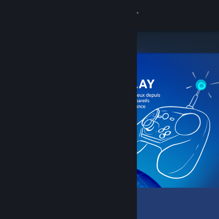
Se connecter
Magasin
Communauté
À propos
Support
Changer la langue
Télécharger l'application mobile Steam
Voir version ordi. du site