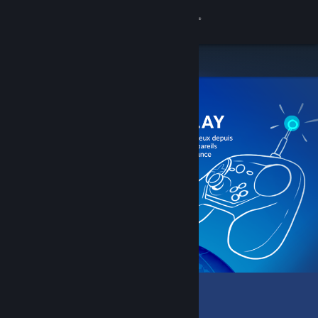
Se connecter
Magasin
Communauté
À propos
Support
Changer la langue
Télécharger l'application mobile Steam
Voir version ordi. du site