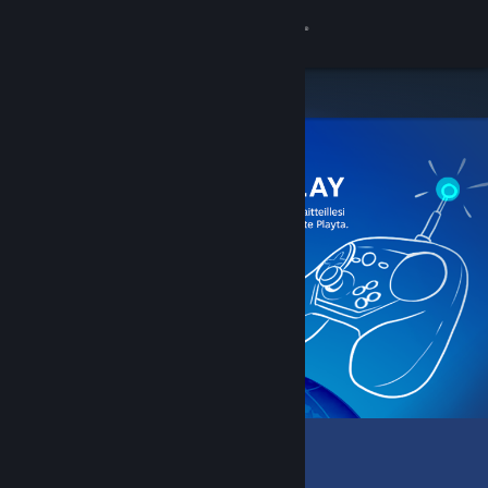
Kirjaudu sisään
Kauppa
Yhteisö
Tietoa
Tuki
Vaihda kieli
Hanki Steam-mobiilisovellus
Näytä työpöytäsivusto