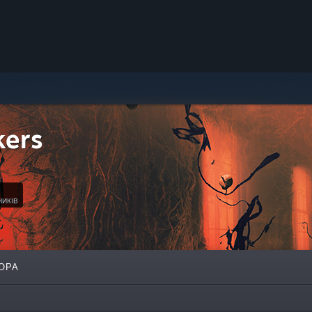
kers
НИКІВ
ОРА