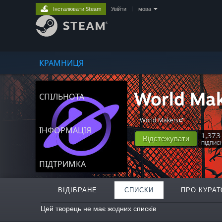
Інсталювати Steam
Увійти
|
мова
КРАМНИЦЯ
World Ma
СПІЛЬНОТА
World Makers
ІНФОРМАЦІЯ
1,373
Відстежувати
ПІДПИС
ПІДТРИМКА
ВІДІБРАНЕ
СПИСКИ
ПРО КУРАТ
Цей творець не має жодних списків