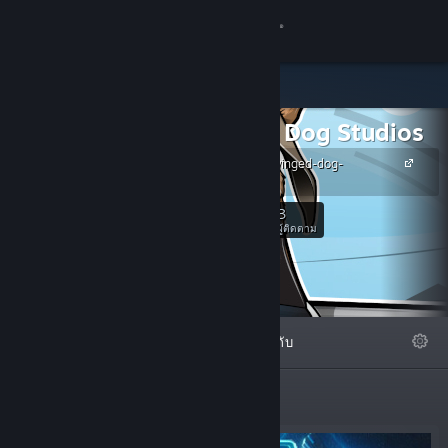
เข้าสู่ระบบ
ร้านค้า
Winged Dog Studios
ชุมชน
https://www.winged-dog-
studios.de/
เกี่ยวกับ
3
ติดตาม
ผู้ติดตาม
ฝ่ายสนับสนุน
เปลี่ยนภาษา
โดดเด่น
รายการ
เกี่ยวกับ
รับแอป Steam แบบพกพา
ชมเว็บไซต์สำหรับเดสก์ท็อป
วางจำหน่ายล่าสุด