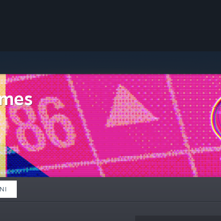
ames
NI