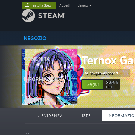
Installa Steam
Accedi
|
Lingua
NEGOZIO
Ternox G
COMUNITÀ
ternoxgames.com
INFORMAZIONI
3,996
Segui
FAN
ASSISTENZA
IN EVIDENZA
LISTE
INFORMAZIO
""