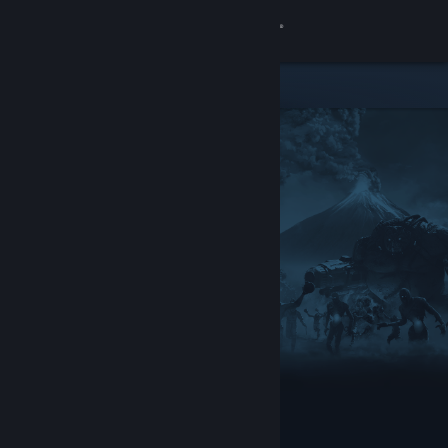
Inloggen
Winkel
Community
Over
Ondersteuning
Taal wijzigen
Download de mobiele Steam-app
Desktopwebsite weergeven