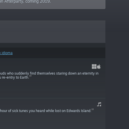
on Afterparty, coming 2019.
u idioma
 buds who suddenly find themselves staring down an eternity in
u re-entry to Earth.
hour of sick tunes you heard while lost on Edwards Island.