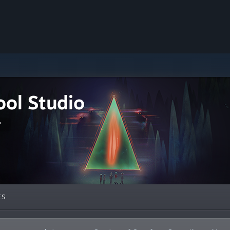
ool Studio
ES