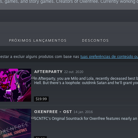
es, games, and story games. Creators of Oxenfree. Currently working 
PRÓXIMOS LANÇAMENTOS
DESCONTOS
estar a excluir alguns produtos com base nas
tuas preferências de conteúdo o
AFTERPARTY
22 out. 2020
In Afterparty, you are Milo and Lola, recently deceased best
Hell. But there's a loophole: outdrink Satan and he'll grant yo
$19.99
OXENFREE - OST
14 jan. 2016
SCNTFC's Original Sountrack for Oxenfree features nearly an 