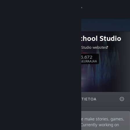
Kirjaudu sisään
Kauppa
Night School Studio
Yhteisö
Night School Studio website
Tietoa
5,672
Seuraa
SEURAAJAA
Tuki
Vaihda kieli
ESITTELYSSÄ
LISTAT
TIETOA
Hanki Steam-mobiilisovellus
Näytä työpöytäsivusto
Night School is an independent studio. We make stories, games,
and story games. Creators of Oxenfree. Currently working on