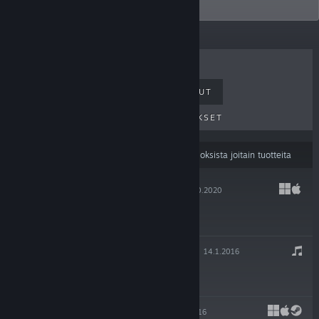
Afterparty, coming 2019.
MYYDYIMMÄT
UUDET JULKAISUT
TULEVAT JULKAISUT
ALENNUKSET
Sisällön kieliasetuksesi
saattavat suodattaa tuloksista joitain tuotteita
AFTERPARTY
22.10.2020
$19.99
OXENFREE - OST
14.1.2016
$9.99
OXENFREE
14.1.2016