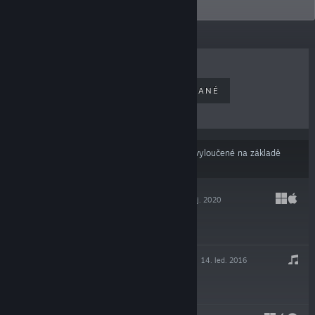
Afterparty, coming 2019.
NEJPRODÁVANĚJŠÍ
NOVĚ VYDANÉ
NADCHÁZEJÍCÍ
ZLEVNĚNÉ
Výsledky nemusí zahrnovat některé produkty vyloučené na základě
Vašich předvoleb obsahu nebo jazyků
AFTERPARTY
22. říj. 2020
$19.99
OXENFREE - OST
14. led. 2016
$9.99