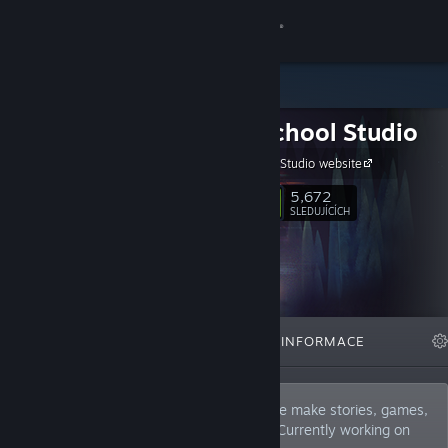
Přihlásit se
Obchod
Night School Studio
Komunita
Night School Studio website
Informace
5,672
Sledovat
SLEDUJÍCÍCH
Podpora
Změnit jazyk
VYBRANÉ
SEZNAMY
INFORMACE
Mobilní aplikace služby Steam
Desktopová verze stránky
Night School is an independent studio. We make stories, games,
and story games. Creators of Oxenfree. Currently working on