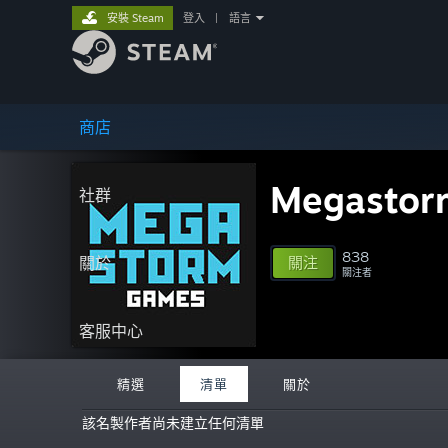
安裝 Steam
登入
|
語言
商店
Megastor
社群
838
關於
關注
關注者
客服中心
精選
清單
關於
該名製作者尚未建立任何清單