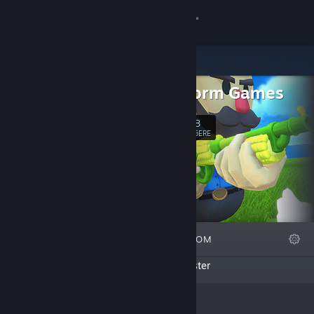
Logg inn
Butikk
Megastorm Games
Samfunn
838
Følg
FØLGERE
Om
Kundestøtte
Bytt språk
FREMHEVET
LISTER
OM
Skaff deg Steam-appen på mobil
Denne skaperen har ikke opprettet noen lister
Vis skrivebordsversjon