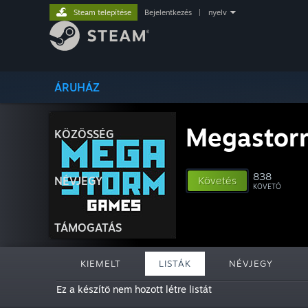
Steam telepítése
Bejelentkezés
|
nyelv
ÁRUHÁZ
Megastor
KÖZÖSSÉG
838
NÉVJEGY
Követés
KÖVETŐ
TÁMOGATÁS
KIEMELT
LISTÁK
NÉVJEGY
Ez a készítő nem hozott létre listát