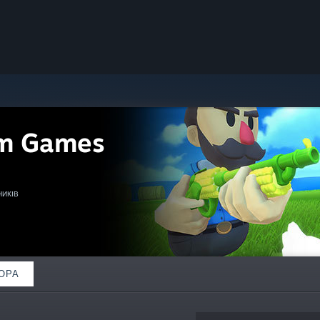
m Games
НИКІВ
ОРА