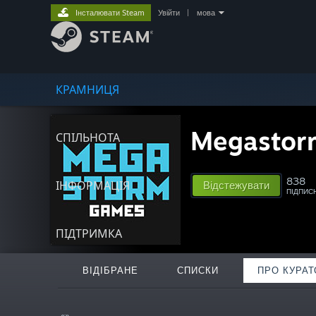
Інсталювати Steam
Увійти
|
мова
КРАМНИЦЯ
Megastor
СПІЛЬНОТА
838
ІНФОРМАЦІЯ
Відстежувати
ПІДПИС
ПІДТРИМКА
ВІДІБРАНЕ
СПИСКИ
ПРО КУРАТ
«»