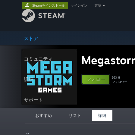
Steamをインストール
サインイン
|
言語
ストア
Megastor
コミュニティ
838
詳細
フォロー
フォロワー
サポート
おすすめ
リスト
詳細
“”