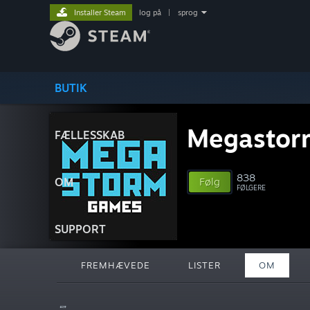
Installer Steam
log på
|
sprog
BUTIK
Megastor
FÆLLESSKAB
838
OM
Følg
FØLGERE
SUPPORT
FREMHÆVEDE
LISTER
OM
“”