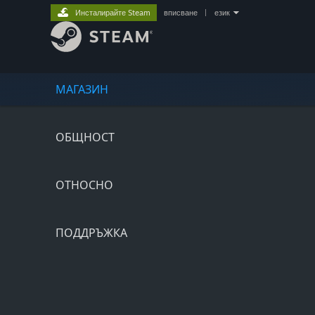
Инсталирайте Steam
вписване
|
език
МАГАЗИН
ОБЩНОСТ
ОТНОСНО
ПОДДРЪЖКА