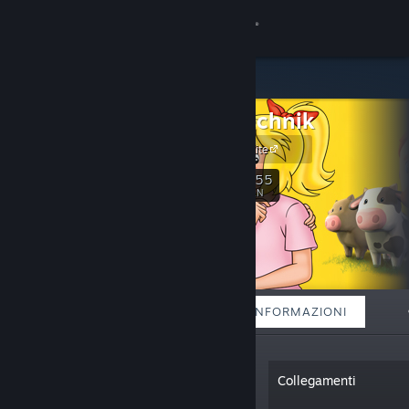
Accedi
Negozio
markttechnik
Comunità
Official Website
Informazioni
255
Segui
FAN
Assistenza
Cambia la lingua
IN EVIDENZA
LISTE
INFORMAZIONI
Ottieni l'app mobile di Steam
Visualizza il sito web per desktop
"Markt+Technik develops and publishes
Collegamenti
entertaining and exciting games for
children, families and casual gamers."