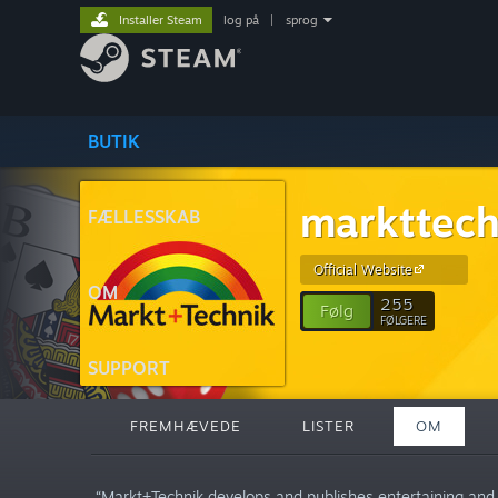
Installer Steam
log på
|
sprog
BUTIK
markttech
FÆLLESSKAB
Official Website
OM
255
Følg
FØLGERE
SUPPORT
FREMHÆVEDE
LISTER
OM
“Markt+Technik develops and publishes entertaining and e