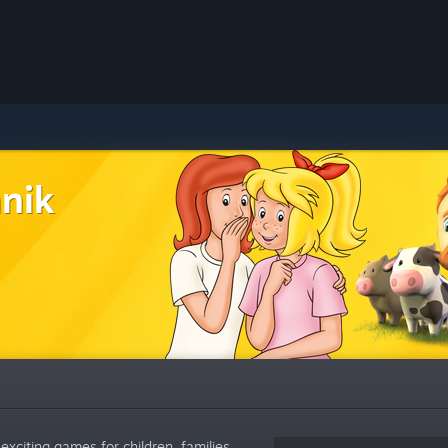
nik
xciting games for children, families