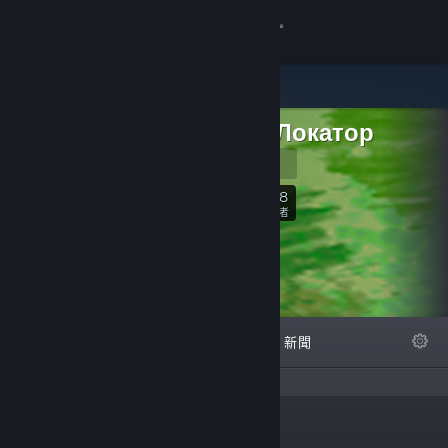
登入
商店
студия Локатор
社群
Наш сайт
關於
248
關注
關注者
客服
變更語言
精選
清單
關於
新聞
取得 Steam 行動應用程式
檢視電腦版網頁
「Place of
連結
tales」