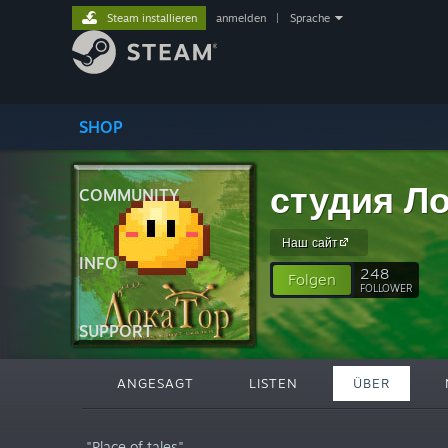
Steam installieren
anmelden
|
Sprache
SHOP
студия Л
COMMUNITY
Наш сайт
INFO
248
Folgen
FOLLOWER
SUPPORT
ANGESAGT
LISTEN
ÜBER
"Place of tales"