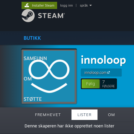
Installer Steam
logg inn
|
språk
BUTIKK
innoloop
SAMFUNN
innoloop.com
OM
7
Følg
FØLGERE
STØTTE
FREMHEVET
LISTER
OM
Denne skaperen har ikke opprettet noen lister