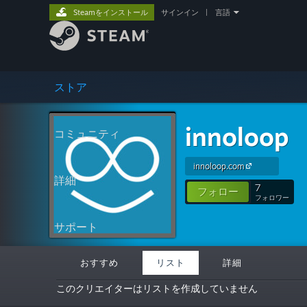
Steamをインストール
サインイン
|
言語
ストア
innoloop
コミュニティ
innoloop.com
詳細
7
フォロー
フォロワー
サポート
おすすめ
リスト
詳細
このクリエイターはリストを作成していません