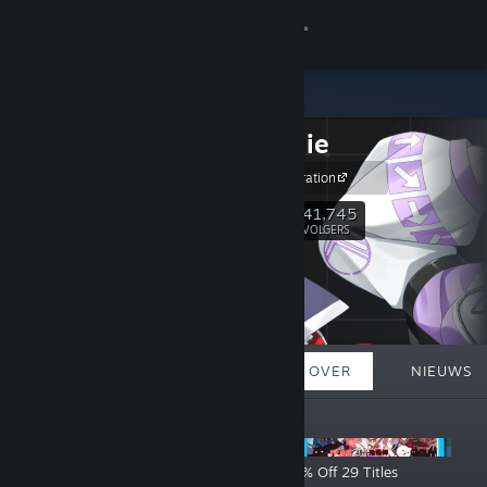
Inloggen
Winkel
holo Indie
Community
CCMC Corporation
Over
41,745
Volgen
VOLGERS
Ondersteuning
Taal wijzigen
UITGELICHT
LIJSTEN
OVER
NIEUWS
Download de mobiele Steam-app
AANKONDIGINGEN
Desktopwebsite weergeven
holo Indie Summer Sale Now Live! Up to 50% Off 29 Titles