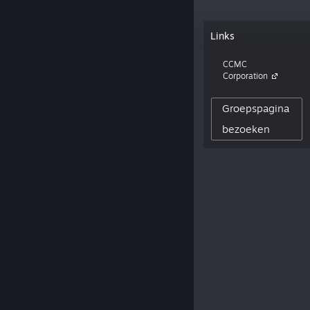
“hololive production's Derivative Work
Links
Game Brand "holo Indie" / ホロライ
ブプロダクション二次創作ゲームブラン
CCMC
ド「ホロインディー」”
Corporation
Groepspagina
41,745
VOLGERS VAN MAKER
bezoeken
0
GEPLAATSTE RECENSIES