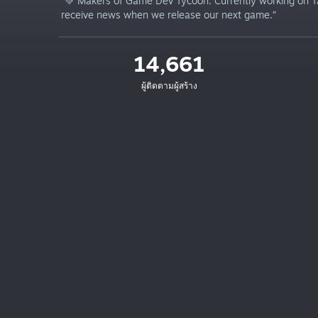
“💚 Makers of Game Dev Tycoon. Currently working on Ta
receive news when we release our next game.”
14,661
ผู้ติดตามผู้สร้าง