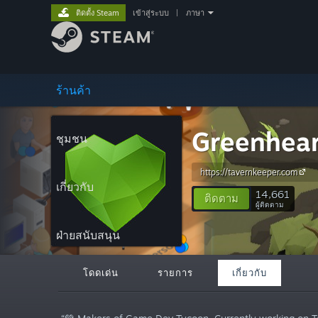
ติดตั้ง Steam
เข้าสู่ระบบ
|
ภาษา
ร้านค้า
Greenhea
ชุมชน
https://tavernkeeper.com
เกี่ยวกับ
14,661
ติดตาม
ผู้ติดตาม
ฝ่ายสนับสนุน
โดดเด่น
รายการ
เกี่ยวกับ