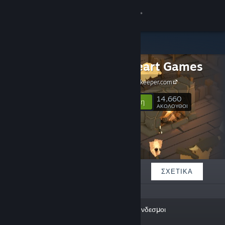
Σύνδεση
Κατάστημα
Greenheart Games
Κοινότητα
https://tavernkeeper.com
Σχετικά
14,660
Ακολούθηση
ΑΚΟΛΟΥΘΟΙ
Υποστήριξη
Αλλαγή γλώσσας
ΠΡΟΒΑΛΛΌΜΕΝΑ
ΛΊΣΤΕΣ
ΣΧΕΤΙΚΆ
Αποκτήστε την εφαρμογή Steam για κινητές συσκευές
Προβολή ιστοσελίδας για υπολογιστές
«💚 Makers of Game Dev Tycoon.
Σύνδεσμοι
Currently working on Tavern
Keeper 🍻 Please follow us to