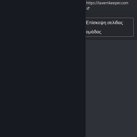
https://tavernkeeper.com
receive news when we release
our next game.»
Επίσκεψη σελίδας
14,660
ομάδας
ΑΚΌΛΟΥΘΟΙ ΔΗΜΙΟΥΡΓΟΎ
0
ΑΝΑΡΤΗΜΈΝΕΣ ΚΡΙΤΙΚΈΣ