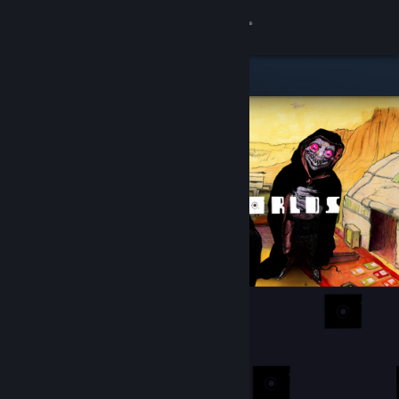
Iniciar sessão
Loja
Comunidade
Sobre
Apoio
Alterar idioma
Instala a app móvel do Steam
Ver versão para computadores