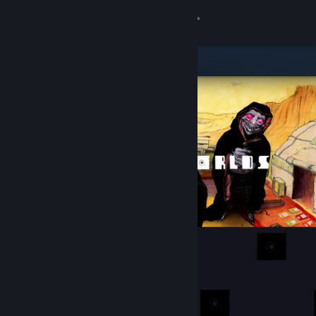
Kirjaudu sisään
Kauppa
Yhteisö
Tietoa
Tuki
Vaihda kieli
Hanki Steam-mobiilisovellus
Näytä työpöytäsivusto