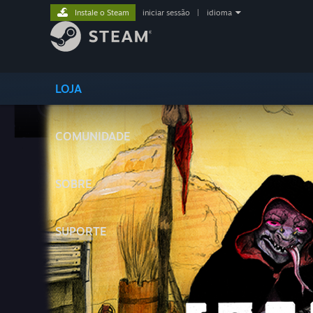
Instale o Steam
iniciar sessão
|
idioma
LOJA
COMUNIDADE
SOBRE
SUPORTE