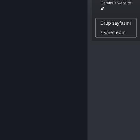
Gamious website
1,243
Grup sayfasını
YARATICI TAKIPÇISI
0
ziyaret edin
YAYINLANAN INCELEME