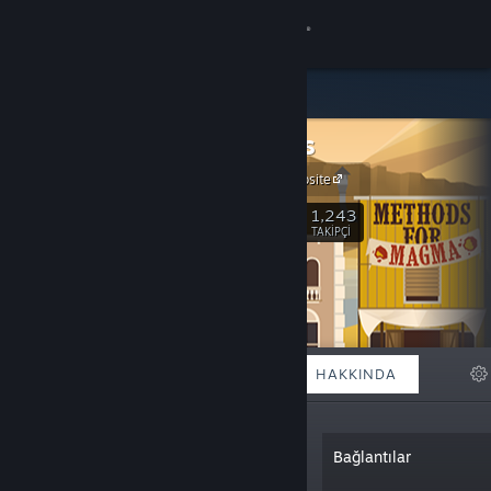
Giriş yap
Mağaza
Gamious
Topluluk
Gamious website
Hakkında
1,243
Takip Et
TAKIPÇI
Destek
Dili değiştir
ÖNE ÇIKAN
LISTELER
HAKKINDA
Steam mobil uygulamasını yükle
Masaüstü internet sitesini görüntüle
“Variety game developer of Turmoil,
Bağlantılar
Team Racing League, Lines, Lake, iO,
Briquid, and more to come!”