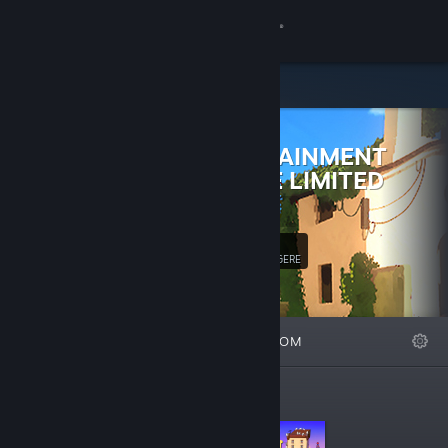
Logg inn
Butikk
GALLIC
Samfunn
ENTERTAINMENT
PRIVATE LIMITED
Om
Website
97
Kundestøtte
Følg
FØLGERE
Bytt språk
FREMHEVET
LISTER
OM
Skaff deg Steam-appen på mobil
Vis skrivebordsversjon
Bestselgere