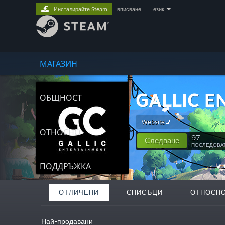
Инсталирайте Steam
вписване
|
език
МАГАЗИН
GALLIC E
ОБЩНОСТ
Website
ОТНОСНО
97
Следване
ПОСЛЕДОВА
ПОДДРЪЖКА
ОТЛИЧЕНИ
СПИСЪЦИ
ОТНОСН
Най-продавани