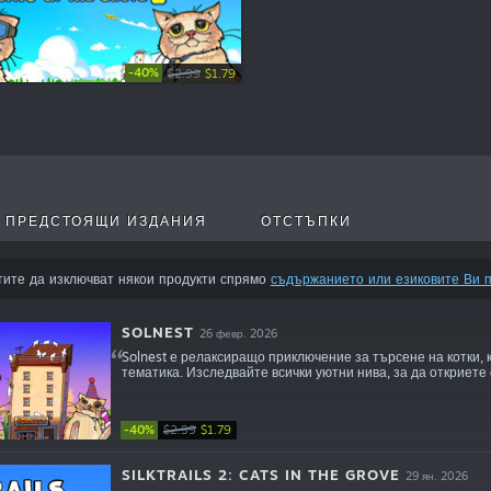
-40%
$2.99
$1.79
ПРЕДСТОЯЩИ ИЗДАНИЯ
ОТСТЪПКИ
тите да изключват някои продукти спрямо
съдържанието или езиковите Ви 
SOLNEST
26 февр. 2026
Solnest е релаксиращо приключение за търсене на котки, к
тематика. Изследвайте всички уютни нива, за да откриете 
-40%
$2.99
$1.79
SILKTRAILS 2: CATS IN THE GROVE
29 ян. 2026