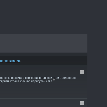
предпочитания
.
оето се развива в спокойни, слънчеви стаи с соларпанк
скрити котки в красиво нарисуван свят.