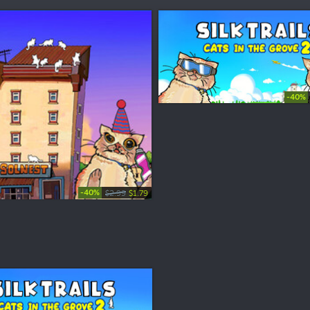
-40%
-40%
$2.99
$1.79