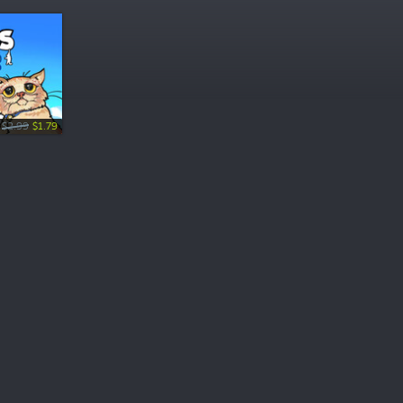
$2.99
$1.79