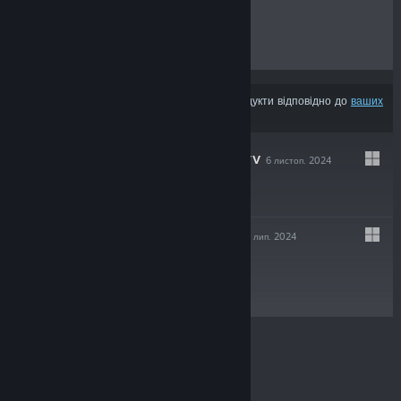
ХІТИ ПРОДАЖУ
НОВИНКИ
МАЙБУТНІ РЕЛІЗИ
ЗНИЖКИ
З результатів може бути вилучено деякі продукти відповідно до
ваших
уподобань вмісту чи мови
STREAMALERTSTV
6 листоп. 2024
Вільний доступ
BREAK GAMES
29 лип. 2024
$17.99
© Valve Corporation. Усі права захищено. Усі
торговельні марки є власністю відповідних власників
у США та інших країнах.
Політика конфіденційності
|
Юридична інформація
|
Доступність
|
Угода
підписника Steam
|
Повернення коштів
|
Файли
cookie