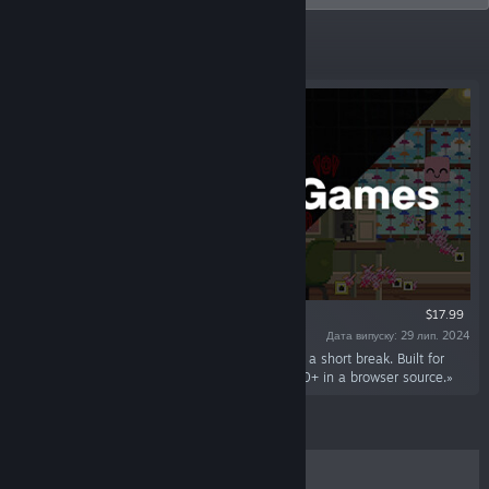
Відібране
$17.99
Дата випуску: 29 лип. 2024
«Three games your chat plays when you need a short break. Built for
Twitch streamers. Works with 1 viewer or 1,000+ in a browser source.»