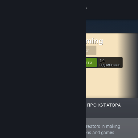
Увійти
Крамниця
CVS-Gaming
Спільнота
CVS-Gaming
Інформація
14
Відстежувати
ПІДПИСНИКІВ
Підтримка
Змінити мову
ВІДІБРАНЕ
СПИСКИ
ПРО КУРАТОРА
Завантажити мобільний застосунок Steam
Переглянути повну версію
We are Twitch Developers who support creators in making
interactive content through our applications and games