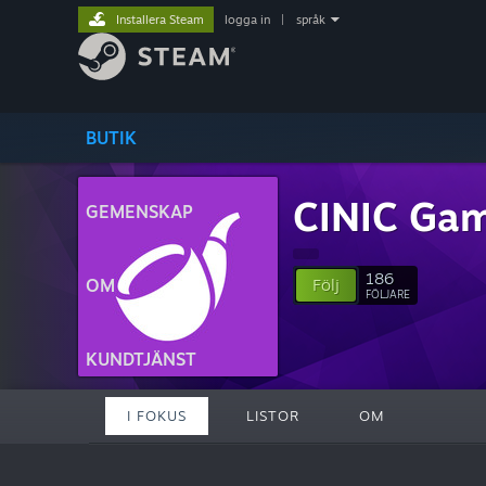
Installera Steam
logga in
|
språk
BUTIK
CINIC Ga
GEMENSKAP
186
OM
Följ
FÖLJARE
KUNDTJÄNST
I FOKUS
LISTOR
OM