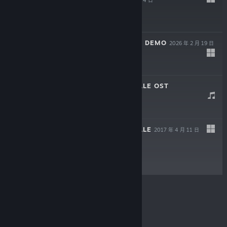
2026 年 5 月 4 日
$19.99
PRIME MONSTER DEMO
2026 年 2 月 19 日
免费试用版
THE SEXY BRUTALE OST
2017 年 8 月 28 日
$6.99
THE SEXY BRUTALE
2017 年 4 月 11 日
$19.99
© Valve Corporation。保留所有权利。所有商标均为其在
美国及其它国家/地区的各自持有者所有。
隐私政策
|
法
律信息
|
无障碍
|
Steam 订户协议
|
退款
|
Cookie