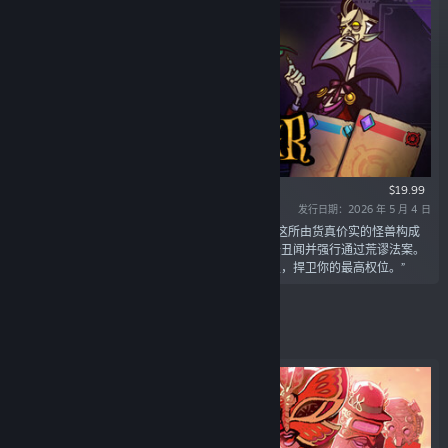
$19.99
发行日期：2026 年 5 月 4 日
“一款以卡牌机制驱动的政治 Roguelike 游戏。在这所由货真价实的怪兽构成
的议会中博弈求生。争夺选票、践踏规则、周旋于丑闻并强行通过荒谬法案。
只为在这个极度扭曲、荒诞至极的民主反乌托邦里，捍卫你的最高权位。”
精选