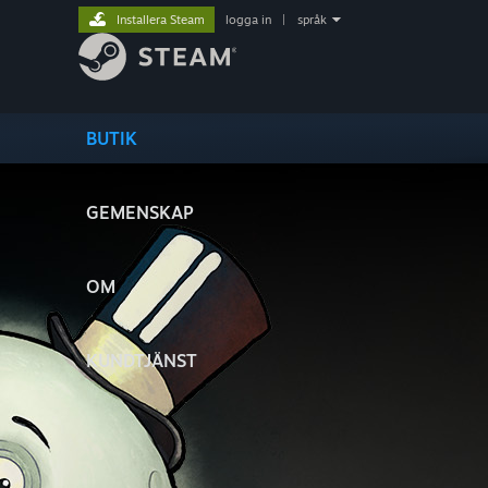
Installera Steam
logga in
|
språk
BUTIK
GEMENSKAP
OM
KUNDTJÄNST