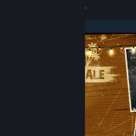
Conectează-te
Magazin
Comunitate
Despre
Asistență
Schimbă limba
Obține aplicația Steam pentru dispozitive mobile
Vezi site în versiunea pentru desktop