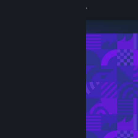
Logga in
Butik
Gemenskap
Om
Support
Byt språk
Skaffa Steams mobilapp
Se skrivbordswebbplats